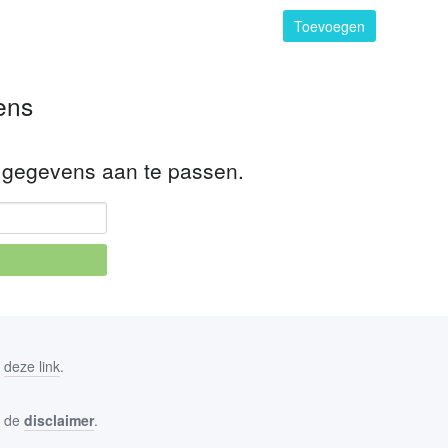
Toevoegen
ens
uw gegevens aan te passen.
:
deze link
.
n de
disclaimer
.