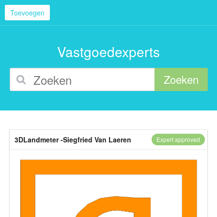
Toevoegen
Vastgoedexperts
Zoeken
3DLandmeter -Siegfried Van Laeren
Expert approved