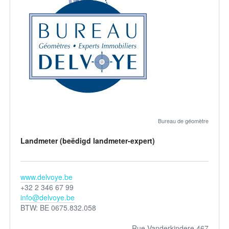
Bureau de géomètre
Landmeter (beëdigd landmeter-expert)
www.delvoye.be
+32 2 346 67 99
info@delvoye.be
BTW: BE 0675.832.058
Rue Vanderkindere 467