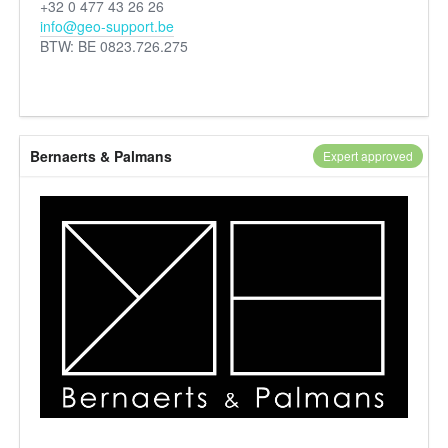
+32 0 477 43 26 26
info@geo-support.be
BTW: BE 0823.726.275
Bernaerts & Palmans
Expert approved