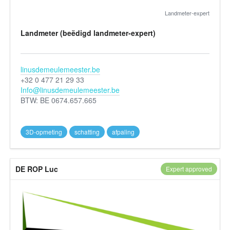
Landmeter-expert
Landmeter (beëdigd landmeter-expert)
linusdemeulemeester.be
+32 0 477 21 29 33
Info@linusdemeulemeester.be
BTW: BE 0674.657.665
3D-opmeting
schatting
afpaling
DE ROP Luc
Expert approved