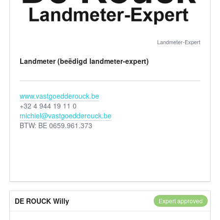
Landmeter-Expert
Landmeter (beëdigd landmeter-expert)
www.vastgoedderouck.be
+32 4 944 19 11 0
michiel@vastgoedderouck.be
BTW: BE 0659.961.373
DE ROUCK Willy
Expert approved