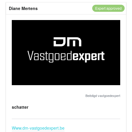
Diane Mertens
Expert approved
Beëdigd vastgoedexpert
schatter
Www.dm-vastgoedexpert.be