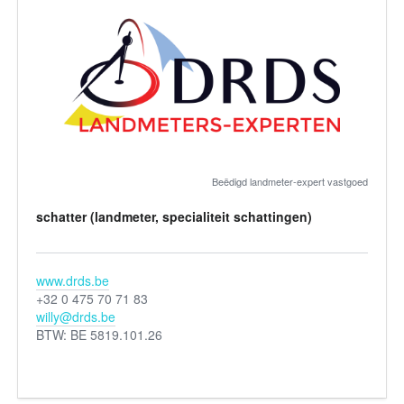
Beëdigd landmeter-expert vastgoed
schatter (landmeter, specialiteit schattingen)
www.drds.be
+32 0 475 70 71 83
willy@drds.be
BTW: BE 5819.101.26