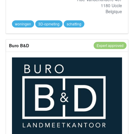
1180 Uccle
Belgique
woningen
3D-opmeting
schatting
Buro B&D
Expert approved