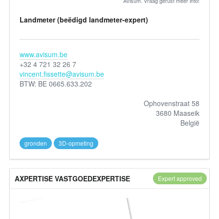
Avisum. Vraag gerust meer info!
Landmeter (beëdigd landmeter-expert)
www.avisum.be
+32 4 721 32 26 7
vincent.fissette@avisum.be
BTW: BE 0665.633.202
Ophovenstraat 58
3680 Maaseik
België
gronden
3D-opmeting
AXPERTISE VASTGOEDEXPERTISE
Expert approved