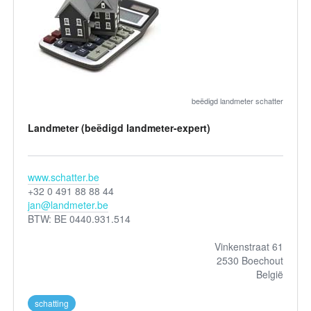
beëdigd landmeter schatter
Landmeter (beëdigd landmeter-expert)
www.schatter.be
+32 0 491 88 88 44
jan@landmeter.be
BTW: BE 0440.931.514
Vinkenstraat 61
2530 Boechout
België
schatting