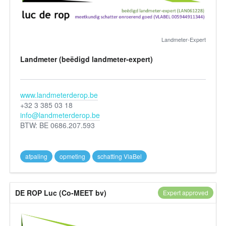
Landmeter-Expert
Landmeter (beëdigd landmeter-expert)
www.landmeterderop.be
+32 3 385 03 18
info@landmeterderop.be
BTW: BE 0686.207.593
afpaling
opmeting
schatting VlaBel
DE ROP Luc (Co-MEET bv)
Expert approved