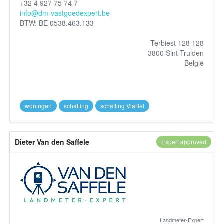
+32 4 927 75 74 7
info@dm-vastgoedexpert.be
BTW: BE 0538.463.133
Terbiest 128 128
3800 Sint-Truiden
België
woningen
schatting
schatting VlaBel
Dieter Van den Saffele
Expert approved
Landmeter-Expert